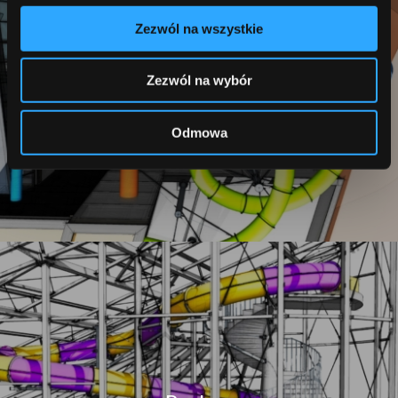
Zezwól na wszystkie
Zakopane
Zezwól na wybór
Odmowa