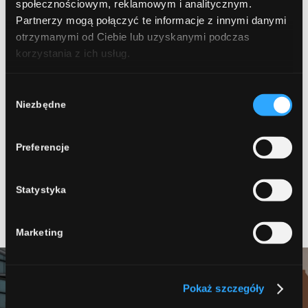
społecznościowym, reklamowym i analitycznym.
Partnerzy mogą połączyć te informacje z innymi danymi
otrzymanymi od Ciebie lub uzyskanymi podczas
korzystania z ich usług.
0
Wybór
KOMENTARZY:
Niezbędne
zgody
Dodaj komentarz
Preferencje
Chcesz się przyłączyć do dyskusji?
Feel free to contribute!
Statystyka
Musisz się
zalogować
, aby móc dodać komentarz.
Marketing
Pokaż szczegóły