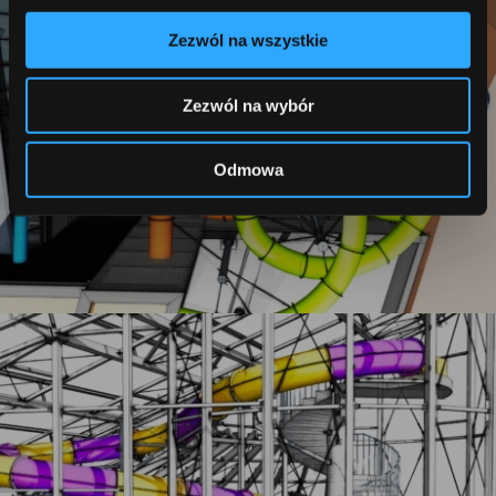
Zezwól na wszystkie
Zezwól na wybór
Zakopane
Odmowa