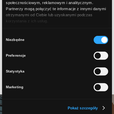
społecznościowym, reklamowym i analitycznym.
Partnerzy mogą połączyć te informacje z innymi danymi
otrzymanymi od Ciebie lub uzyskanymi podczas
korzystania z ich usług.
0
Wybór
KOMENTARZY:
Niezbędne
zgody
Dodaj komentarz
Preferencje
Chcesz się przyłączyć do dyskusji?
Feel free to contribute!
Statystyka
Musisz się
zalogować
, aby móc dodać komentarz.
Marketing
Pokaż szczegóły