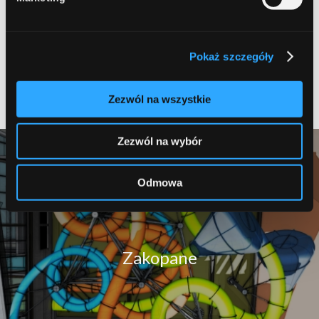
Dodaj komentarz
Chcesz się przyłączyć do dyskusji?
Feel free to contribute!
Pokaż szczegóły
Musisz się
zalogować
, aby móc dodać komentarz.
Zezwól na wszystkie
Zezwól na wybór
Odmowa
Zakopane