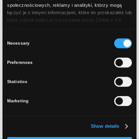
społecznościowych, reklamy i analityki, którzy mogą
łączyć je z innymi informacjami, które im przekazałeś lub
które zebrali podczas korzystania przez Ciebie z ich
usług.
Consent
Necessary
Selection
0
Preferences
REPLIES
Statistics
Leave a Reply
Want to join the discussion?
Marketing
Feel free to contribute!
You must be
logged in
to post a comment.
Show details