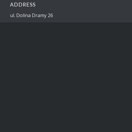
ADDRESS
ul. Dolina Dramy 26
42-674 Ptakowice, Poland
NIP: PL6482437358
Contact us
mail:
biuro@prol.pl
mobile: (+48) 503 06 06 30