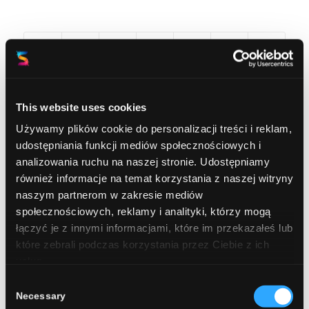
This website uses cookies
Używamy plików cookie do personalizacji treści i reklam,
udostępniania funkcji mediów społecznościowych i
0
analizowania ruchu na naszej stronie. Udostępniamy
również informacje na temat korzystania z naszej witryny
naszym partnerom w zakresie mediów
REPLIES
społecznościowych, reklamy i analityki, którzy mogą
Leave a Reply
łączyć je z innymi informacjami, które im przekazałeś lub
które zebrali podczas korzystania przez Ciebie z ich
Want to join the discussion?
usług.
Feel free to contribute!
Consent
You must be
logged in
to post a comment.
Necessary
Selection