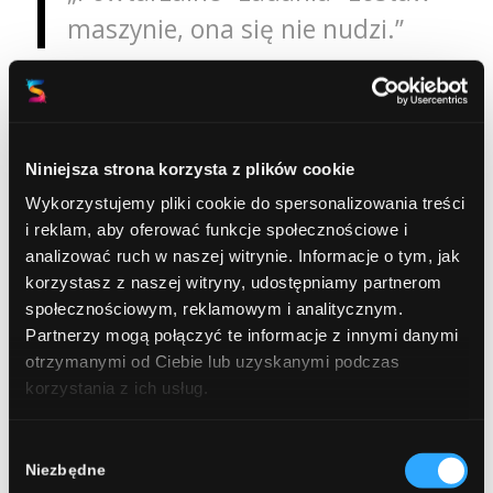
maszynie, ona się nie nudzi.”
W ramach tej idei budujemy kolejne
elementy składowe naszego systemu.
Niniejsza strona korzysta z plików cookie
Kolejny etap prac rozwijamy łącząc
Wykorzystujemy pliki cookie do spersonalizowania treści
powstałe składowe w jeden „organizm”.
i reklam, aby oferować funkcje społecznościowe i
Obecnie pracujemy nad automatyką
analizować ruch w naszej witrynie. Informacje o tym, jak
wprowadzania zmian w projekcie z
korzystasz z naszej witryny, udostępniamy partnerom
zachowaniem założeń projektowych. Tu na
społecznościowym, reklamowym i analitycznym.
Partnerzy mogą połączyć te informacje z innymi danymi
przykład programowo podparcia ślizgu
otrzymanymi od Ciebie lub uzyskanymi podczas
podążają za słupem do którego zostały
korzystania z ich usług.
przypisane.
Wybór
Dzięki zastosowanym rozwiązaniom
Niezbędne
zgody