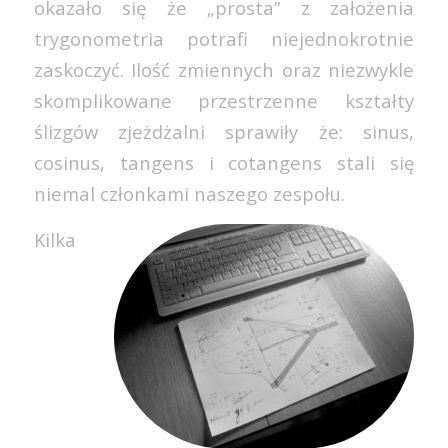
okazało się że „prosta” z założenia
trygonometria potrafi niejednokrotnie
zaskoczyć. Ilość zmiennych oraz niezwykle
skomplikowane przestrzenne kształty
ślizgów zjeżdżalni sprawiły że: sinus,
cosinus, tangens i cotangens stali się
niemal członkami naszego zespołu.
Kilka