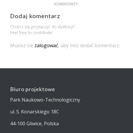
KOMENTARZY:
Dodaj komentarz
Chcesz się przyłączyć do dyskusji?
Feel free to contribute!
Musisz się
zalogować
, aby móc dodać komentarz.
Biuro projektowe
Park Naukowo-Technologiczny
ul. S. Konarskiego 18C
44-100 Gliwice, Polska